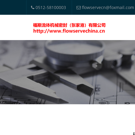
0512-58100003
flowservecn@foxmail.com