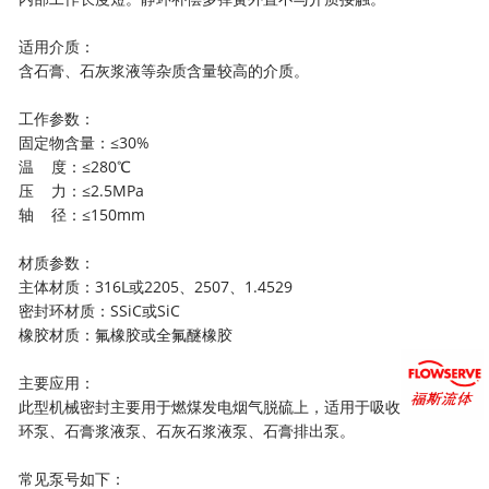
适用介质：
含石膏、石灰浆液等杂质含量较高的介质。
工作参数：
固定物含量：≤30%
温 度：≤280℃
压 力：≤2.5MPa
轴 径：≤150mm
材质参数：
主体材质：316L或2205、2507、1.4529
密封环材质：SSiC或SiC
橡胶材质：氟橡胶或全氟醚橡胶
主要应用：
此型机械密封主要用于燃煤发电烟气脱硫上，适用于吸收塔浆液循
环泵、石膏浆液泵、石灰石浆液泵、石膏排出泵。
常见泵号如下：